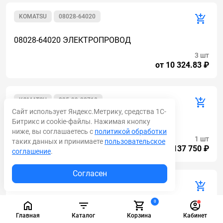
KOMATSU
08028-64020
08028-64020 ЭЛЕКТРОПРОВОД
3 шт
от 10 324.83 ₽
KOMATSU
235-99-32710
Сайт использует Яндекс.Метрику, средства 1С-
Битрикс и cookie-файлы. Нажимая кнопку
235-99-32710 ЭЛЕКТРОПРОВОДКА
ниже, вы соглашаетесь с
политикой обработки
1 шт
таких данных и принимаете
пользовательское
от 137 750 ₽
соглашение
.
Согласен
KOMATSU
235-807-3160
0
235-807-3160 ЭЛЕКТРОПРОВОДКА
Главная
Каталог
Корзина
Кабинет
1 шт