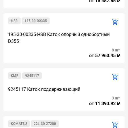
от 15 487.85 ₽
HSB
195-30-00335
195-30-00335-HSB Каток опорный однобортный
D355
8 шт
от 57 960.45 ₽
KMF
9245117
9245117 Каток поддерживающий
3 шт
от 11 393.92 ₽
KOMATSU
22L-30-27200