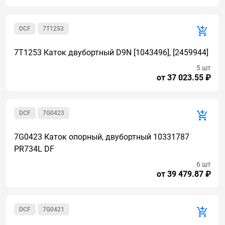
DCF
7T1253
7T1253 Каток двубортный D9N [1043496], [2459944]
5 шт
от 37 023.55 ₽
DCF
7G0423
7G0423 Каток опорный, двубортный 10331787
PR734L DF
6 шт
от 39 479.87 ₽
DCF
7G0421