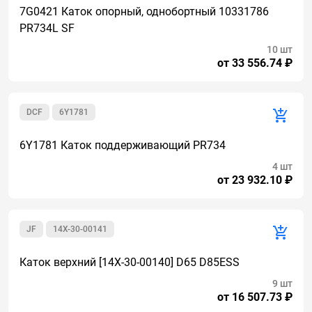
7G0421 Каток опорный, однобортный 10331786
PR734L SF
10 шт
от 33 556.74 ₽
DCF
6Y1781
6Y1781 Каток поддерживающий PR734
4 шт
от 23 932.10 ₽
JF
14X-30-00141
Каток верхний [14X-30-00140] D65 D85ESS
9 шт
от 16 507.73 ₽