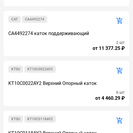
CAT
CA4492274
CA4492274 каток поддерживающий
2 шт
от 11 377.25 ₽
KTSU
KT10C0022AY2
KT10C0022AY2 Верхний Опорный каток
6 шт
от 4 460.29 ₽
KTSU
KT10C0118AY2