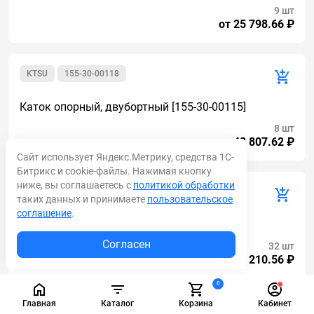
9 шт
от 25 798.66 ₽
KTSU
155-30-00118
Каток опорный, двубортный [155-30-00115]
8 шт
от 43 807.62 ₽
Сайт использует Яндекс.Метрику, средства 1С-
Битрикс и cookie-файлы. Нажимая кнопку
ниже, вы соглашаетесь с
политикой обработки
AM
81E7-00631
таких данных и принимаете
пользовательское
соглашение
.
81E7-00631 Каток опорный 9129347
Согласен
32 шт
от 24 210.56 ₽
0
Главная
Каталог
Корзина
Кабинет
CAT
300-4545