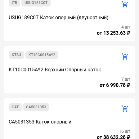
ITR
USUG189C0T
USUG189C0T Каток опорный (двубортный)
4 шт
от 13 253.63 ₽
KTSU
KT10C0015AY2
KT10C0015AY2 Верхний Опорный каток
7 шт
от 6 990.78 ₽
CAT
CA5031353
CA5031353 Каток опорный
16 шт
от 38 632.28 ₽