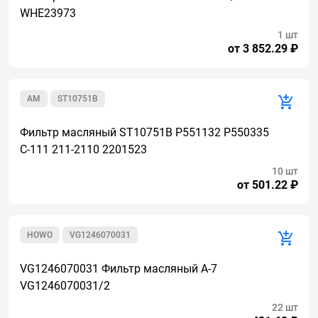
WHE23973
1 шт
от 3 852.29 ₽
AM
ST10751B
Фильтр масляный ST10751B P551132 P550335
С-111 211-2110 2201523
10 шт
от 501.22 ₽
HOWO
VG1246070031
VG1246070031 Фильтр масляный А-7
VG1246070031/2
22 шт