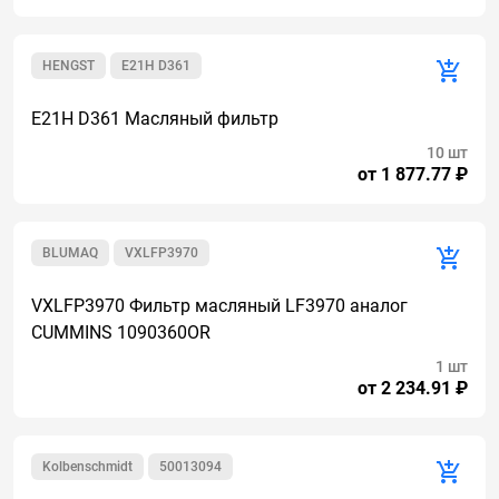
HENGST
E21H D361
E21H D361 Масляный фильтр
10 шт
от 1 877.77 ₽
BLUMAQ
VXLFP3970
VXLFP3970 Фильтр масляный LF3970 аналог
CUMMINS 1090360OR
1 шт
от 2 234.91 ₽
Kolbenschmidt
50013094