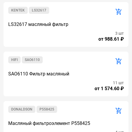
KENTEK
LS32617
LS32617 масляный фильтр
3 шт
от 988.61 ₽
HIFI
SAO6110
SAO6110 Фильтр масляный
11 шт
от 1 574.60 ₽
DONALDSON
P558425
Масляный фильтроэлемент P558425