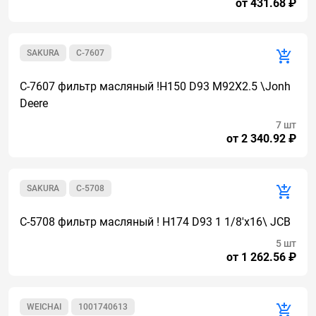
от 431.68 ₽
SAKURA
C-7607
C-7607 фильтр масляный !H150 D93 M92X2.5 \Jonh
Deere
7 шт
от 2 340.92 ₽
SAKURA
C-5708
C-5708 фильтр масляный ! H174 D93 1 1/8'x16\ JCB
5 шт
от 1 262.56 ₽
WEICHAI
1001740613