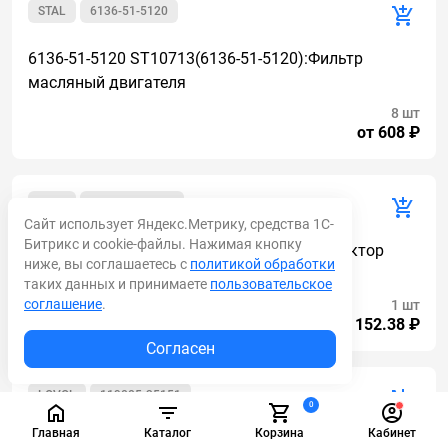
STAL
6136-51-5120
6136-51-5120 ST10713(6136-51-5120):Фильтр
масляный двигателя
8 шт
от 608 ₽
MAN
81.32118-0010
Сайт использует Яндекс.Метрику, средства 1С-
Битрикс и cookie-файлы. Нажимая кнопку
MAN81.32118.0010 фильтр масляный редуктор
ниже, вы соглашаетесь с
политикой обработки
моста
таких данных и принимаете
пользовательское
соглашение
.
1 шт
от 10 152.38 ₽
Согласен
LOVOL
119005-35151
0
Главная
Каталог
Корзина
Кабинет
119005-35151 Фильтр масляный