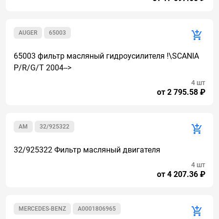
AUGER
65003
65003 фильтр масляный гидроусилителя !\SCANIA
P/R/G/T 2004-->
4 шт
от 2 795.58 ₽
AM
32/925322
32/925322 Фильтр масляный двигателя
4 шт
от 4 207.36 ₽
MERCEDES-BENZ
A0001806965