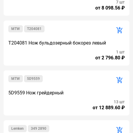
7 шт
от 8 098.56 ₽
MTW
T204081
T204081 Нож бульдозерный бокорез левый
1 шт
от 2 796.80 ₽
MTW
5D9559
5D9559 Нож грейдерный
13 шт
от 12 889.60 ₽
Lemken
349 2890