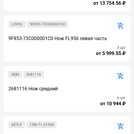
от 13 754.56 ₽
LOVOL
9F853-73C000001C0
9F853-73C000001C0 Нож FL956 левая часть
3 шт
от 5 999.55 ₽
OEM
2681116
2681116 Нож средний
6 шт
от 10 944 ₽
GETLF
17M-71-21550