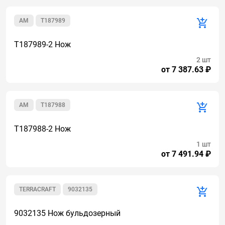
AM
T187989
T187989-2 Нож
2 шт
от 7 387.63 ₽
AM
T187988
T187988-2 Нож
1 шт
от 7 491.94 ₽
TERRACRAFT
9032135
9032135 Нож бульдозерный