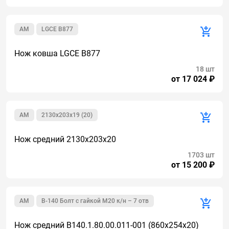
AM
LGCE B877
Нож ковша LGCE B877
18 шт
от 17 024 ₽
AM
2130х203х19 (20)
Нож средний 2130x203x20
1703 шт
от 15 200 ₽
AM
В-140 Болт с гайкой М20 к/н – 7 отв
Нож средний В140.1.80.00.011-001 (860х254х20)