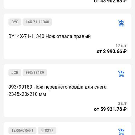
от 43 902.63 ₽
BYG
14X-71-11340
BY14X-71-11340 Нож отвала правый
17 шт
от 2 990.66 ₽
JCB
993/99189
993/99189 Нож переднего ковша для снега
2345x20x210 мм
3 шт
от 59 931.78 ₽
TERRACRAFT
4T8317