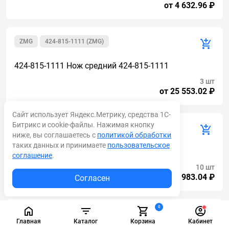
от 4 632.96 ₽
ZMG
424-815-1111 (ZMG)
424-815-1111 Нож средний 424-815-1111
3 шт
от 25 553.02 ₽
Сайт использует Яндекс.Метрику, средства 1С-
Битрикс и cookie-файлы. Нажимая кнопку
ZMG
156-82-00001 (ZMG)
ниже, вы соглашаетесь с
политикой обработки
таких данных и принимаете
пользовательское
156-82-00001 Нож средний 156-82-00001
соглашение
.
10 шт
от 7 983.04 ₽
Согласен
0
AM
9743822
Главная
Каталог
Корзина
Кабинет