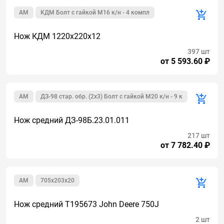
AM
КДМ Болт с гайкой М16 к/н - 4 компл
Нож КДМ 1220х220х12
397 шт
от 5 593.60 ₽
AM
ДЗ-98 стар. обр. (2х3) Болт с гайкой М20 к/н - 9 к
Нож средний ДЗ-98Б.23.01.011
217 шт
от 7 782.40 ₽
AM
705х203х20
Нож средний Т195673 John Deere 750J
2 шт