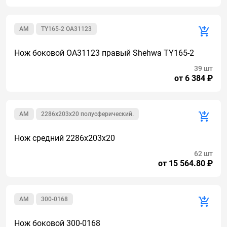
AM
TY165-2 ОА31123
Нож боковой OA31123 правый Shehwa TY165-2
39 шт
от 6 384 ₽
AM
2286х203х20 полусферический.
Нож средний 2286x203x20
62 шт
от 15 564.80 ₽
AM
300-0168
Нож боковой 300-0168