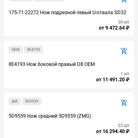
175-71-22272 Нож подрезной левый U-отвала SD32
26 шт
от 9 472.64 ₽
OEM
8E4193
8E4193 Нож боковой правый D8 OEM
1 шт
от 11 491.20 ₽
AM
5D9559
5D9559 Нож средний 5D9559 (ZMG)
22 шт
от 16 294.40 ₽