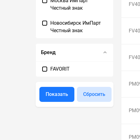
Москва ИмПарт
FV40
Честный знак
Новосибирск ИмПарт
Честный знак
FV40
Бренд
FV40
FAVORIT
PM0
Показать
Сбросить
PM0
PM0