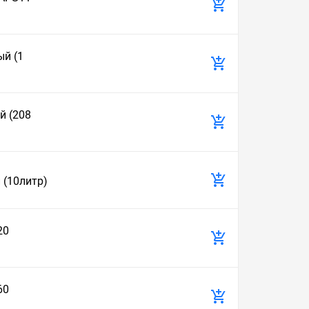
ый (1
й (208
 (10литр)
20
60