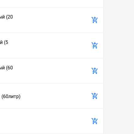
ый (20
й (5
ый (60
 (60литр)
й