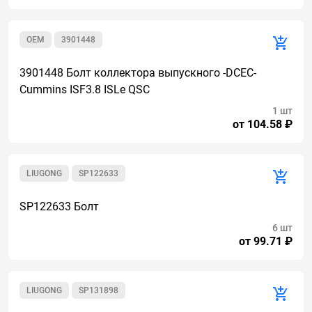
OEM
3901448
3901448 Болт коллектора выпускного -DCEC-
Cummins ISF3.8 ISLe QSC
1 шт
от 104.58 ₽
LIUGONG
SP122633
SP122633 Болт
6 шт
от 99.71 ₽
LIUGONG
SP131898