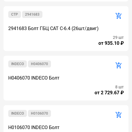
CTP
2941683
2941683 Болт ГБЦ CAT C-6.4 (26шт/двиг)
29 шт
от 935.10 ₽
INDECO
H0406070
H0406070 INDECO Болт
8 шт
от 2 729.67 ₽
INDECO
H0106070
H0106070 INDECO Болт