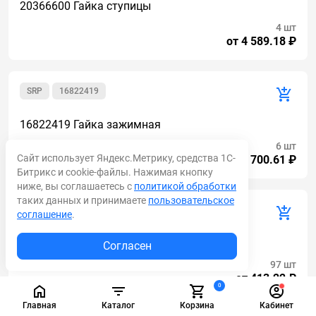
20366600 Гайка ступицы
4 шт
от 4 589.18 ₽
SRP
16822419
16822419 Гайка зажимная
6 шт
Сайт использует Яндекс.Метрику, средства 1С-
от 5 700.61 ₽
Битрикс и cookie-файлы. Нажимая кнопку
ниже, вы соглашаетесь с
политикой обработки
таких данных и принимаете
пользовательское
KOMATSU
01010-80890
соглашение
.
01010-80890 БОЛТ
Согласен
97 шт
от 413.22 ₽
0
Главная
Каталог
Корзина
Кабинет