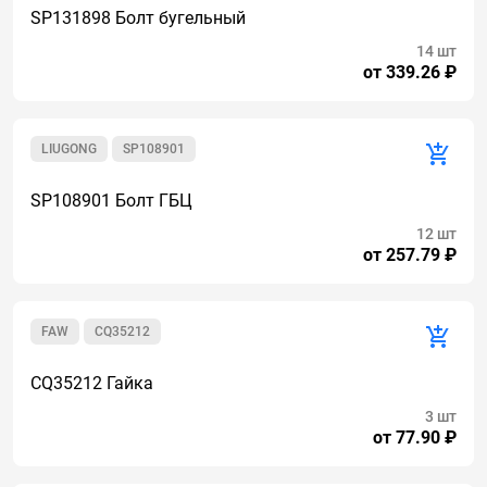
SP131898 Болт бугельный
14 шт
от 339.26 ₽
LIUGONG
SP108901
SP108901 Болт ГБЦ
12 шт
от 257.79 ₽
FAW
CQ35212
CQ35212 Гайка
3 шт
от 77.90 ₽