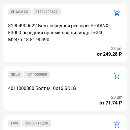
SHACMAN
81904900622
81904900622 Болт передней рессоры SHAANXI
F3000 передний правый под цилиндр L=240
M24/m18 81.90490.
23 шт
от 249.28 ₽
SDLG
4011000080
4011000080 Болт м10х16 SDLG
20 шт
от 71.74 ₽
FAW
1005071K29D