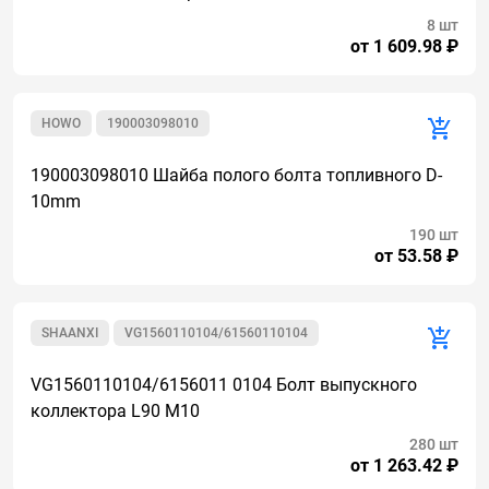
8 шт
от 1 609.98 ₽
HOWO
190003098010
190003098010 Шайба полого болта топливного D-
10mm
190 шт
от 53.58 ₽
SHAANXI
VG1560110104/61560110104
VG1560110104/6156011 0104 Болт выпускного
коллектора L90 M10
280 шт
от 1 263.42 ₽