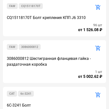
FAW
CQ15118170T
CQ15118170T Болт крепления КПП J6 3310
96 шт
от 1 526.08 ₽
FAW
3086000812
3086000812 Шестигранная фланцевая гайка -
раздаточная коробка
1 шт
от 5 002.62 ₽
CAT
6c-3241
6C-3241 Болт