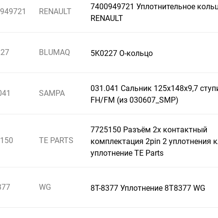
7400949721 Уплотнительное коль
949721
RENAULT
RENAULT
227
BLUMAQ
5K0227 О-кольцо
031.041 Сальник 125x148x9,7 ступ
041
SAMPA
FH/FM (из 030607_SMP)
7725150 Разъём 2х контактный
150
TE PARTS
комплектация 2pin 2 уплотнения 
уплотнение TE Parts
377
WG
8T-8377 Уплотнение 8T8377 WG