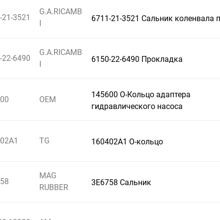
G.A.RICAMB
-21-3521
6711-21-3521 Сальник коленвала 
I
G.A.RICAMB
-22-6490
6150-22-6490 Прокладка
I
145600 О-Кольцо адаптера
00
OEM
гидравлического насоса
402A1
TG
160402A1 О-кольцо
MAG
58
3E6758 Сальник
RUBBER