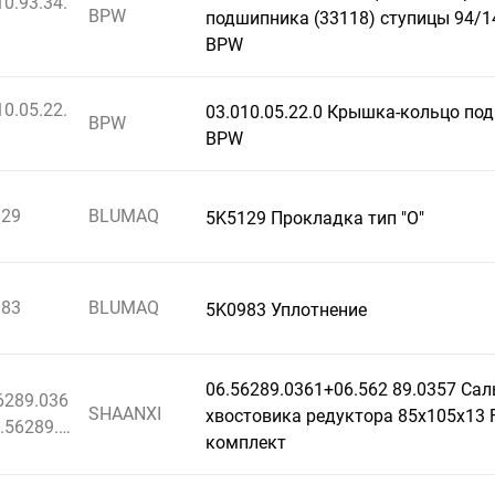
10.93.34.
BPW
подшипника (33118) ступицы 94/14
BPW
10.05.22.
03.010.05.22.0 Крышка-кольцо по
BPW
BPW
129
BLUMAQ
5K5129 Прокладка тип "О"
983
BLUMAQ
5K0983 Уплотнение
06.56289.0361+06.562 89.0357 Са
6289.036
SHAANXI
хвостовика редуктора 85х105х13 
.56289.0
комплект