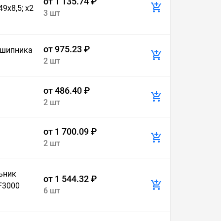
от 1 135.74 ₽
9х8,5; х2
3 шт
от 975.23 ₽
дшипника
2 шт
от 486.40 ₽
2 шт
от 1 700.09 ₽
2 шт
льник
от 1 544.32 ₽
F3000
6 шт