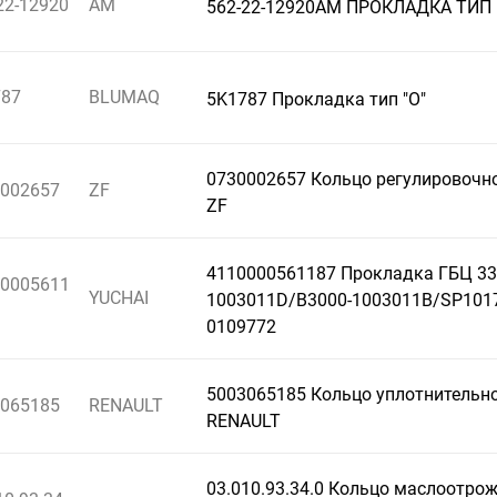
22-12920
AM
562-22-12920AM ПРОКЛАДКА ТИП 
787
BLUMAQ
5K1787 Прокладка тип "О"
0730002657 Кольцо регулировочн
002657
ZF
ZF
4110000561187 Прокладка ГБЦ 33
0005611
YUCHAI
1003011D/B3000-1003011B/SP101
0109772
5003065185 Кольцо уплотнительн
065185
RENAULT
RENAULT
03.010.93.34.0 Кольцо маслоотро