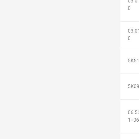
03.0
0
03.0
0
5K5
5K0
06.5
1+06
357