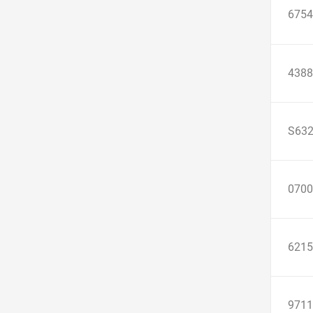
6754
4388
S632
0700
6215
9711