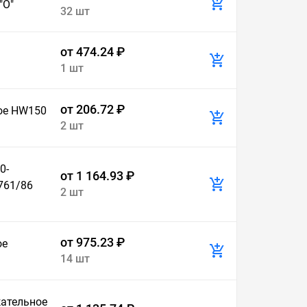
"О"
32 шт
от 474.24 ₽
1 шт
от 206.72 ₽
ое HW150
2 шт
0-
от 1 164.93 ₽
761/86
2 шт
от 975.23 ₽
ое
14 шт
жательное