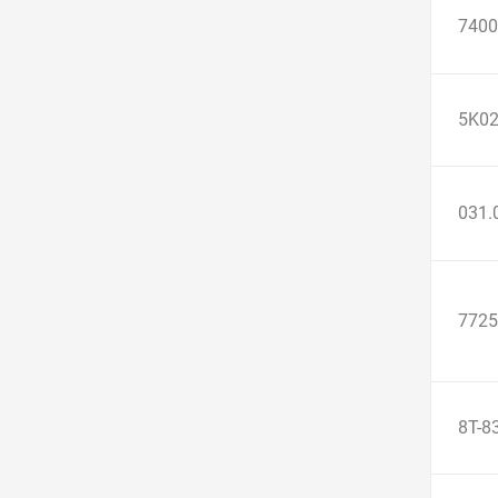
7400
5K0
031.
7725
8T-8