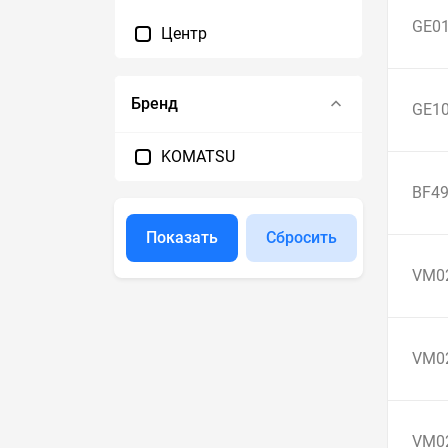
GE0
Центр
Бренд
GE1
KOMATSU
BF4
Показать
Сбросить
VM0
VM0
VM0