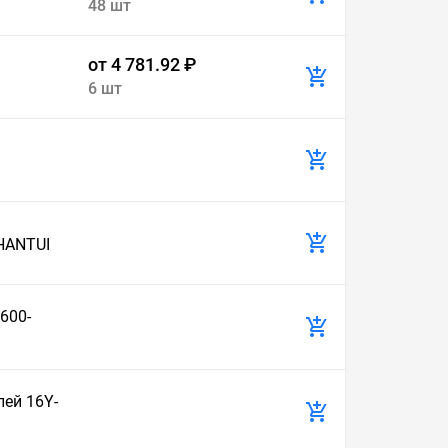
48 шт
от 4 781.92 ₽
6 шт
HANTUI
600-
лей 16Y-