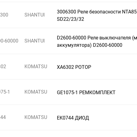
3006300 Реле безопасности NTA85
300
SHANTUI
SD22/23/32
D2600-60000 Реле выключателя (
0-60000
SHANTUI
аккумулятора) D2600-60000
302
KOMATSU
XA6302 РОТОР
75-1
KOMATSU
GE1075-1 РЕМКОМПЛЕКТ
744
KOMATSU
EK0744 ДИОД