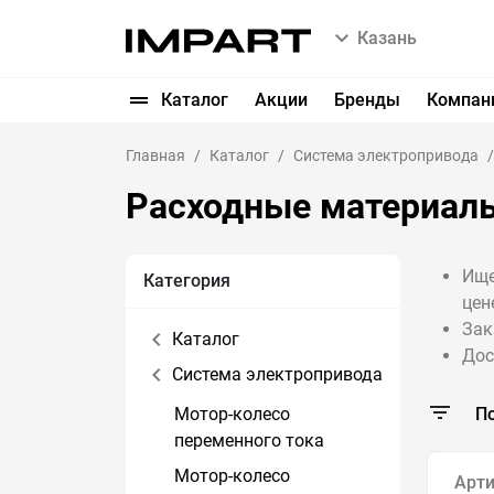
Казань
Каталог
Акции
Бренды
Компан
Главная
Каталог
Система электропривода
Расходные материал
Ище
Категория
цен
Зак
Каталог
Дос
Система электропривода
Мотор-колесо
П
переменного тока
Мотор-колесо
Арти