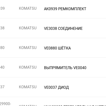
939
KOMATSU
AK0939 РЕМКОМПЛЕКТ
038
KOMATSU
VE3038 СОЕДИНЕНИЕ
880
KOMATSU
VE0880 ШЁТКА
040
KOMATSU
ВЫПРЯМИТЕЛЬ VE0040
037
KOMATSU
VE0037 ДИОД
29900-