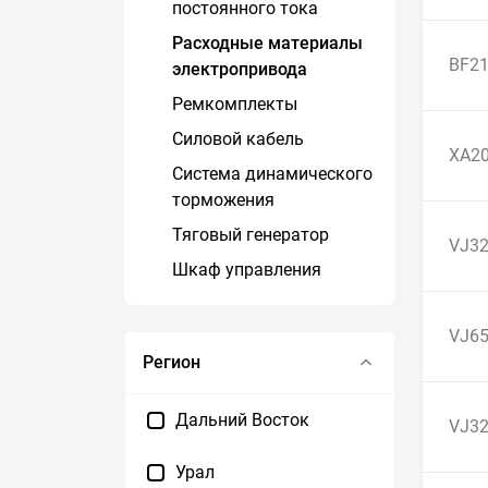
постоянного тока
Расходные материалы
BF2
электропривода
Ремкомплекты
Силовой кабель
XA2
Система динамического
торможения
Тяговый генератор
VJ3
Шкаф управления
VJ6
Регион
Дальний Восток
VJ3
Урал