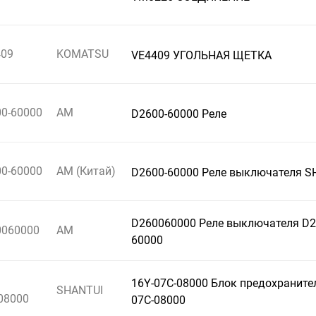
409
KOMATSU
VE4409 УГОЛЬНАЯ ЩЕТКА
0-60000
AM
D2600-60000 Реле
0-60000
AM (Китай)
D2600-60000 Реле выключателя S
D260060000 Реле выключателя D2
0060000
AM
60000
16Y-07С-08000 Блок предохраните
SHANTUI
08000
07С-08000