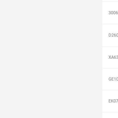
3006
D260
XA6
GE10
EK0