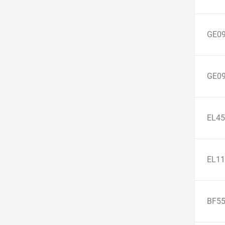
GE0
GE0
EL45
EL11
BF5