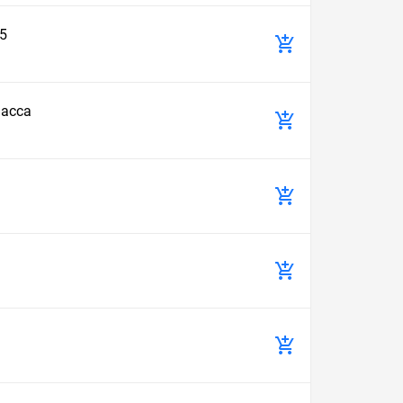
5
масса