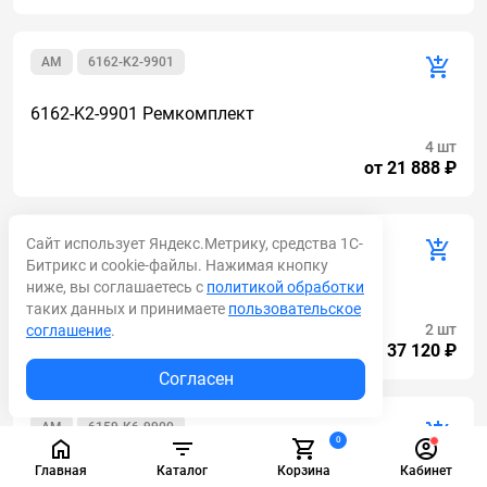
AM
6162-K2-9901
6162-K2-9901 Ремкомплект
4 шт
от 21 888 ₽
Сайт использует Яндекс.Метрику, средства 1С-
AM
6162-K1-9901
Битрикс и cookie-файлы. Нажимая кнопку
ниже, вы соглашаетесь с
политикой обработки
6162-K1-9901 Ремкомплект ДВС
таких данных и принимаете
пользовательское
2 шт
соглашение
.
от 37 120 ₽
Согласен
AM
6159-K6-9900
0
Главная
Каталог
Корзина
Кабинет
6159-K6-9900 Ремкомплект