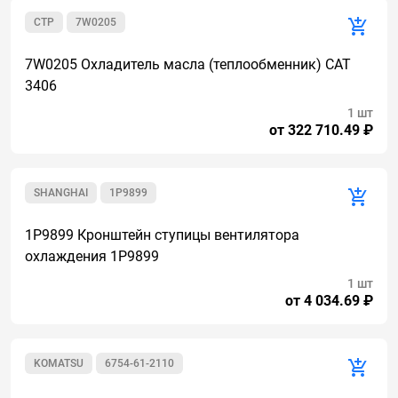
CTP
7W0205
7W0205 Охладитель масла (теплообменник) CAT
3406
1 шт
от 322 710.49 ₽
SHANGHAI
1P9899
1P9899 Кронштейн ступицы вентилятора
охлаждения 1P9899
1 шт
от 4 034.69 ₽
KOMATSU
6754-61-2110