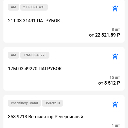
AM
21T-03-31491
21T-03-31491 ПАТРУБОК
8 шт
от 22 821.89 ₽
AM
17M-03-49270
17M-03-49270 ПАТРУБОК
15 шт
от 8 512 ₽
Imachinery Brand
358-9213
358-9213 Вентилятор Реверсивный
1 шт