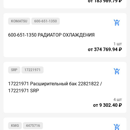
от 183 989.79 ₽
KOMATSU
600-651-1350
600-651-1350 РАДИАТОР ОХЛАЖДЕНИЯ
1 шт
от 374 769.94 ₽
SRP
17221971
17221971 Расширительный бак 22821822 /
17221971 SRP
4 шт
от 9 302.40 ₽
KMG
4475716