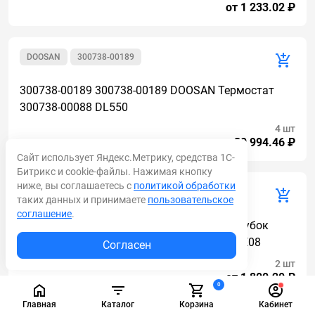
от 1 233.02 ₽
DOOSAN
300738-00189
300738-00189 300738-00189 DOOSAN Термостат
300738-00088 DL550
4 шт
от 30 994.46 ₽
Сайт использует Яндекс.Метрику, средства 1С-
Битрикс и cookie-файлы. Нажимая кнопку
ниже, вы соглашаетесь с
политикой обработки
DOOSAN
420109-00816
таких данных и принимаете
пользовательское
соглашение
.
420109-00816 420109-00816 DOOSAN Патрубок
термостата DX300LCA7M 65.96301-0257 DE08
Согласен
2 шт
от 1 800.20 ₽
0
Главная
Каталог
Корзина
Кабинет