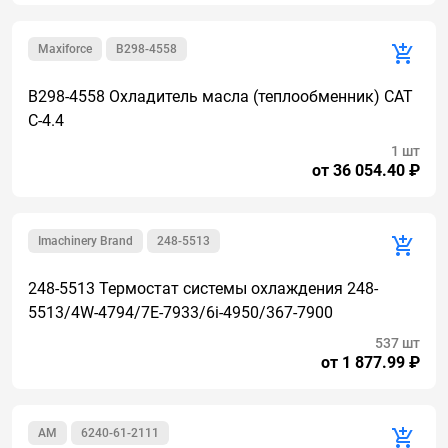
Maxiforce
B298-4558
B298-4558 Охладитель масла (теплообменник) CAT
C-4.4
1 шт
от 36 054.40 ₽
Imachinery Brand
248-5513
248-5513 Термостат системы охлаждения 248-
5513/4W-4794/7E-7933/6i-4950/367-7900
537 шт
от 1 877.99 ₽
AM
6240-61-2111