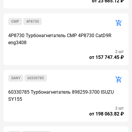
от 23 685.12 ₽
CMР
4P8730
4P8730 Турбонагнетатель CMP 4P8730 CatD9R
eng3408
2 шт
от 157 747.45 ₽
SANY
60330785
60330785 Турбонагнетатель 898259-3700 ISUZU
SY155
2 шт
от 198 063.82 ₽