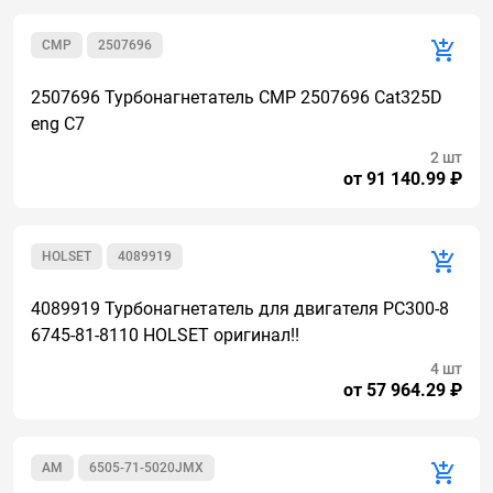
CMР
2507696
2507696 Турбонагнетатель CMP 2507696 Cat325D
eng C7
2 шт
от 91 140.99 ₽
HOLSET
4089919
4089919 Турбонагнетатель для двигателя PC300-8
6745-81-8110 HOLSET оригинал!!
4 шт
от 57 964.29 ₽
AM
6505-71-5020JMX