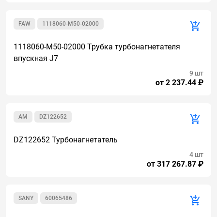
FAW
1118060-M50-02000
1118060-M50-02000 Трубка турбонагнетателя
впускная J7
9 шт
от 2 237.44 ₽
AM
DZ122652
DZ122652 Турбонагнетатель
4 шт
от 317 267.87 ₽
SANY
60065486