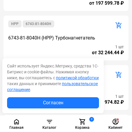
от 197 599.78 ₽
HPP
6743-81-8040H
6743-81-8040H (HPP) Турбонагнетатель
1 шт
от 32 244.44 ₽
Сайт использует Яндекс.Метрику, средства 1С-
Битрикс и cookie-файлы. Нажимая кнопку
AM
6505-67-5120
ниже, вы соглашаетесь с
политикой обработки
таких данных и принимаете
пользовательское
6505-67-5120 Турбонагнетатель HD785-7
соглашение
.
1 шт
от 81 974.82 ₽
Согласен
0
AM
6505-52-5440
Главная
Каталог
Корзина
Кабинет