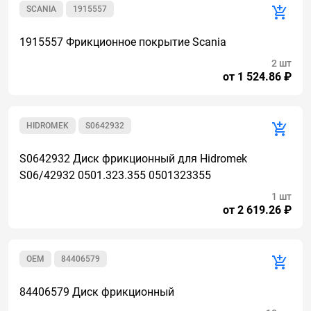
SCANIA
1915557
1915557 Фрикционное покрытие Scania
2 шт
от 1 524.86 ₽
HIDROMEK
S0642932
S0642932 Диск фрикционный для Hidromek
S06/42932 0501.323.355 0501323355
1 шт
от 2 619.26 ₽
OEM
84406579
84406579 Диск фрикционный