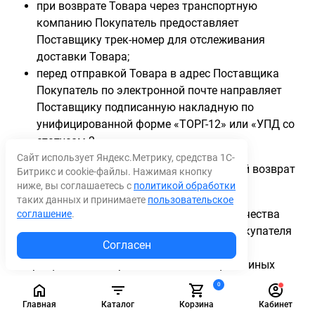
при возврате Товара через транспортную
компанию Покупатель предоставляет
Поставщику трек-номер для отслеживания
доставки Товара;
перед отправкой Товара в адрес Поставщика
Покупатель по электронной почте направляет
Поставщику подписанную накладную по
унифицированной форме «ТОРГ-12» или «УПД со
статусом 2».
Сайт использует Яндекс.Метрику, средства 1С-
При несоблюдении вышеуказанных условий возврат
Битрикс и cookie-файлы. Нажимая кнопку
Товара Поставщиком не принимается.
ниже, вы соглашаетесь с
политикой обработки
таких данных и принимаете
пользовательское
14.6. При возврате Товара надлежащего качества
соглашение
.
Поставщик имеет право на удержание с Покупателя
Согласен
неустойки, в размере 20% от стоимости
возращенного Товара, а также возмещение иных
убытков, связанных с доставкой Товара.
0
Главная
Каталог
Корзина
Кабинет
14.7. Срок возврата денежных средств составляет 10