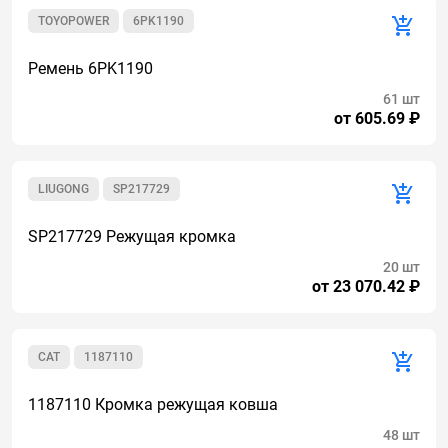
TOYOPOWER
6PK1190
Ремень 6PK1190
61 шт
от 605.69 ₽
LIUGONG
SP217729
SP217729 Режущая кромка
20 шт
от 23 070.42 ₽
CAT
1187110
1187110 Кромка режущая ковша
48 шт