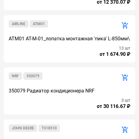
от 12 370.07 ₽
AIRLINE
ATM01
ATM01 AT-M-01_лопатка монтажная 'пика' L-850мм\
13 шт
от 1 674.90 ₽
NRF
350079
350079 Радиатор кондиционера NRF
3 шт
от 30 116.67 ₽
JOHN DEERE
T318510