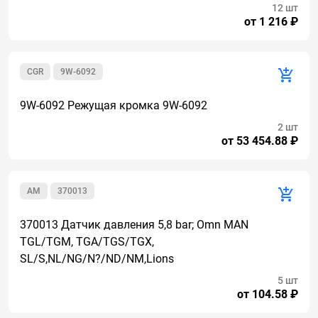
12 шт
от 1 216 ₽
CGR
9W-6092
9W-6092 Режущая кромка 9W-6092
2 шт
от 53 454.88 ₽
AM
370013
370013 Датчик давления 5,8 bar; Omn MAN
TGL/TGM, TGA/TGS/TGX,
SL/S,NL/NG/N?/ND/NM,Lions
5 шт
от 104.58 ₽