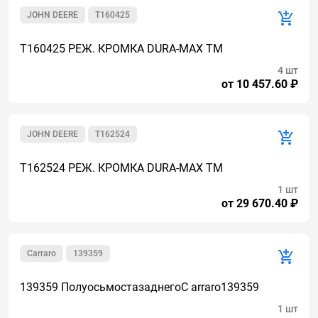
JOHN DEERE
T160425
T160425 РЕЖ. КРОМКА DURA-MAX TM
4 шт
от 10 457.60 ₽
JOHN DEERE
T162524
T162524 РЕЖ. КРОМКА DURA-MAX TM
1 шт
от 29 670.40 ₽
Carraro
139359
139359 ПолуосьмостазаднегоC arraro139359
1 шт