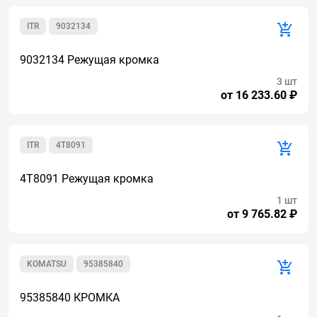
ITR
9032134
9032134 Режущая кромка
3 шт
от 16 233.60 ₽
ITR
4T8091
4T8091 Режущая кромка
1 шт
от 9 765.82 ₽
KOMATSU
95385840
95385840 КРОМКА