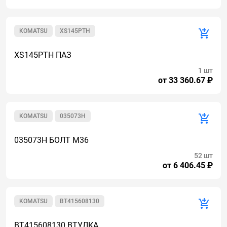
KOMATSU
XS145PTH
XS145PTH ПАЗ
1 шт
от 33 360.67 ₽
KOMATSU
035073H
035073H БОЛТ M36
52 шт
от 6 406.45 ₽
KOMATSU
BT415608130
BT415608130 ВТУЛКА