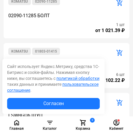
KOMATSU
02090-11285
02090-11285 БОЛТ
1 шт
от 1 021.39 ₽
KOMATSU
01803-01415
01803-01415 ГАЙКА
Сайт использует Яндекс.Метрику, средства 1С-
Битрикс и cookie-файлы. Нажимая кнопку
6 шт
ниже, вы соглашаетесь с
политикой обработки
от 102.22 ₽
таких данных и принимаете
пользовательское
соглашение
.
KOMATSU
LSWBGO6
Согласен
LSWBGO6 ЩУП
0
1 шт
Главная
Каталог
Корзина
Кабинет
от 17 990.53 ₽