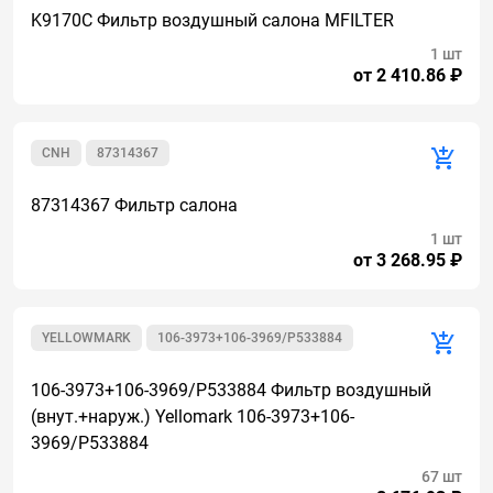
K9170C Фильтр воздушный салона MFILTER
1 шт
от 2 410.86 ₽
CNH
87314367
87314367 Фильтр салона
1 шт
от 3 268.95 ₽
YELLOWMARK
106-3973+106-3969/P533884
106-3973+106-3969/P533884 Фильтр воздушный
(внут.+наруж.) Yellomark 106-3973+106-
3969/P533884
67 шт