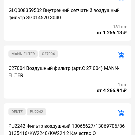
GLQ008359502 Внутренний сетчатый воздушный
фильтр SG014520-3040
131 шт
от 1 256.13 ₽
MANN FILTER
C27004
C27004 Воздушный фильтр (арт.C 27 004) MANN-
FILTER
1 шт
от 4 266.94 ₽
DEUTZ
PU2242
PU2242 Фильтр воздушный 13065627/13069706/86
0135416/KW2240/KW224 2 Качество О