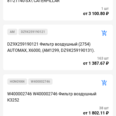
81-21140-SX\ CATERPILLAR
1 шт
от 3 100.80 ₽
AM
DZ9X259190121
DZ9X259190121 Фильтр воздушный (2754)
AUTOMAX, X6000, (AM1299, DZ9X259190131).
163 шт
от 1 387.67 ₽
HONGYAN
W400002746
W400002746 W400002746 Фильтр воздушный
К3252
38 шт
от 1 802.11 ₽