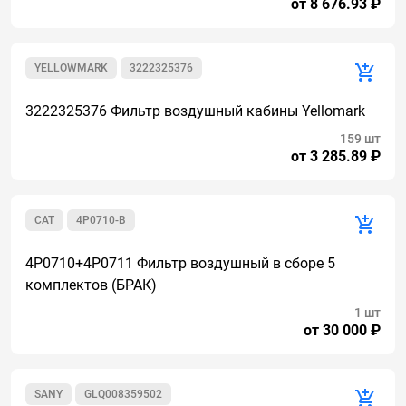
от 8 676.93 ₽
YELLOWMARK
3222325376
3222325376 Фильтр воздушный кабины Yellomark
159 шт
от 3 285.89 ₽
CAT
4P0710-B
4Р0710+4Р0711 Фильтр воздушный в сборе 5
комплектов (БРАК)
1 шт
от 30 000 ₽
SANY
GLQ008359502