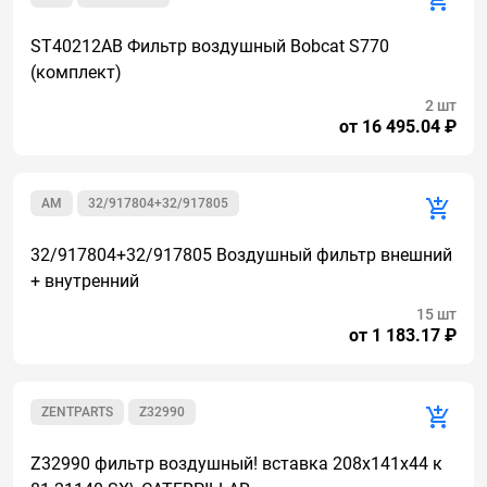
ST40212AB Фильтр воздушный Bobcat S770
(комплект)
2 шт
от 16 495.04 ₽
AM
32/917804+32/917805
32/917804+32/917805 Воздушный фильтр внешний
+ внутренний
15 шт
от 1 183.17 ₽
ZENTPARTS
Z32990
Z32990 фильтр воздушный! вставка 208х141х44 к