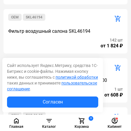
OEM
SKL46194
Фильтр воздушный салона SKL46194
142 шт
от 1 824 ₽
Сайт использует Яндекс.Метрику, средства 1С-
OEM
SA16508
Битрикс и cookie-файлы. Нажимая кнопку
ниже, вы соглашаетесь с
политикой обработки
Фильтр воздушный SA16508 H931202090400
таких данных и принимаете
пользовательское
соглашение
.
1 шт
от 608 ₽
Согласен
OEM
EKO-01.85
0
Главная
Каталог
Корзина
Кабинет
Воздушный фильтр EKO-01.85/1Ekofil