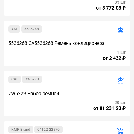
85 шт
от 3 772.03 ₽
AM
5536268
5536268 CA5536268 Ремень кондиционера
1 шт
от 2 432 ₽
CAT
7W5229
7W5229 Набор ремней
20 шт
от 81 231.23 ₽
KMP Brand
04122-22570