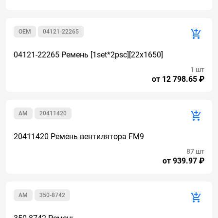
OEM
04121-22265
04121-22265 Ремень [1set*2psc][22x1650]
1 шт
от 12 798.65 ₽
AM
20411420
20411420 Ремень вентилятора FM9
87 шт
от 939.97 ₽
AM
350-8742