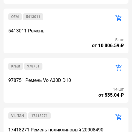
OEM
5413011
5413011 Ремень
5 шт
от 10 806.59 ₽
Krauf
978751
978751 Ремень Vo A30D D10
14 шт
от 535.04 ₽
VILITAN
17418271
17418271 Ремень поликлиновый 20908490