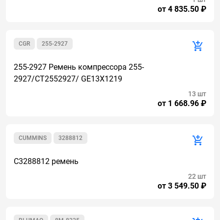
от 4 835.50 ₽
CGR
255-2927
255-2927 Ремень компрессора 255-
2927/CT2552927/ GE13X1219
13 шт
от 1 668.96 ₽
CUMMINS
3288812
C3288812 ремень
22 шт
от 3 549.50 ₽