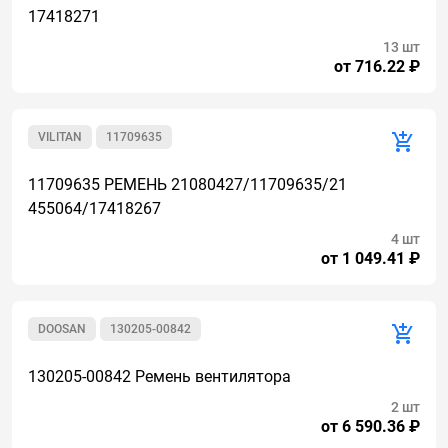
17418271
13 шт
от 716.22 ₽
VILITAN
11709635
11709635 РЕМЕНЬ 21080427/11709635/21
455064/17418267
4 шт
от 1 049.41 ₽
DOOSAN
130205-00842
130205-00842 Ремень вентилятора
2 шт
от 6 590.36 ₽